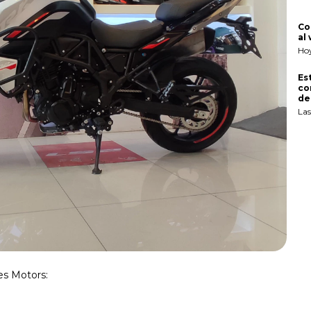
Co
al
Ho
Es
co
del
Las
es Motors: