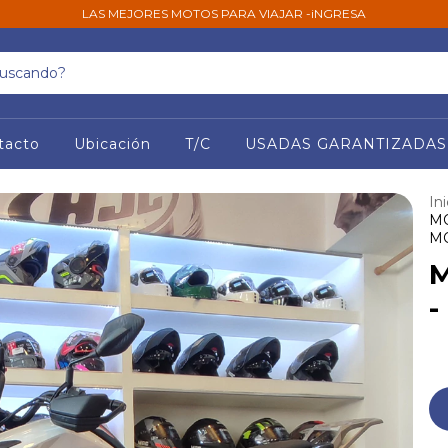
LAS MEJORES MOTOS PARA VIAJAR -iNGRESA
tacto
Ubicación
T/C
USADAS GARANTIZADAS
Ini
MO
M
M
-