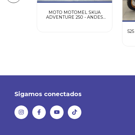
MOTO MOTOMEL SKUA
ADVENTURE 250 - ANDES
MOTORS
ZUKI 0KM
52
ORS
Sigamos conectados