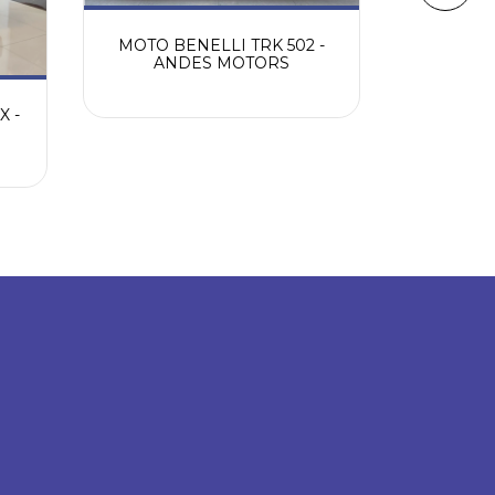
MOTO BENELLI TRK 502 -
ANDES MOTORS
X -
V-STROM 
0KM 