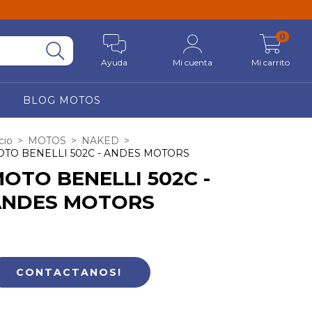
0
Ayuda
Mi cuenta
Mi carrito
BLOG MOTOS
cio
>
MOTOS
>
NAKED
>
TO BENELLI 502C - ANDES MOTORS
OTO BENELLI 502C -
ANDES MOTORS