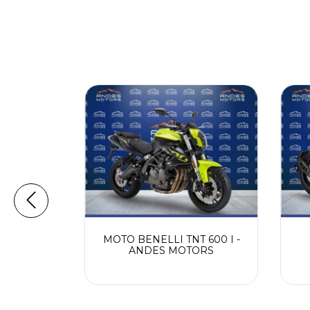
ER NS 160
MOTO BENELLI TNT 600 I -
TORS
ANDES MOTORS