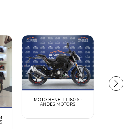
MOTO BENELLI 180 S -
MOTO BAJ
ANDES MOTORS
- A
M
S