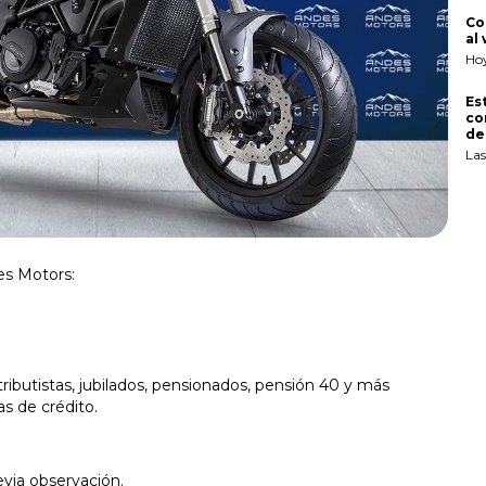
Co
al
Ho
Es
co
del
Las
es Motors:
ibutistas, jubilados, pensionados, pensión 40 y más
as de crédito.
ia observación.